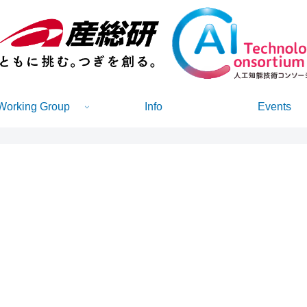
Working Group
Info
Events