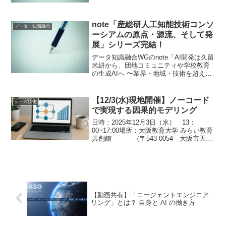
ます。 データ知識融合WGのnote「産総
研人工知能技術コンソーシアムの原点・
源流、そして発展」シリーズの7本目のコ
note「産総研人工知能技術コンソ
ラムのご...
データ・知識融合
ーシアムの原点・源流、そして発
展」シリーズ完結！
データ知識融合WGのnote「AI開発は久留
米絣から、団地コミュニティや学校教育
の生成AIへ 〜業界・地域・技術を超えた
共創の連鎖〜」を公開しました。新規事
業創出やイノベーションにおいて、 共創
の場としての久留米が注目される理由。
【12/3(水)現地開催】ノーコード
シーズ技術
そして、...
で実現する因果的モデリング
日時：2025年12月3日（水） 13：
00~17:00場所：大阪教育大学 みらい教育
共創館 （〒543-0054 大阪市天王
寺区南河堀町4-88）参加費：無料申込：
こちら途中入退場自由です。お気軽にご
参加ください。概要《第一部》因果...
【動画共有】「エージェントエンジニア
リング」とは？ 自身と AI の働き方