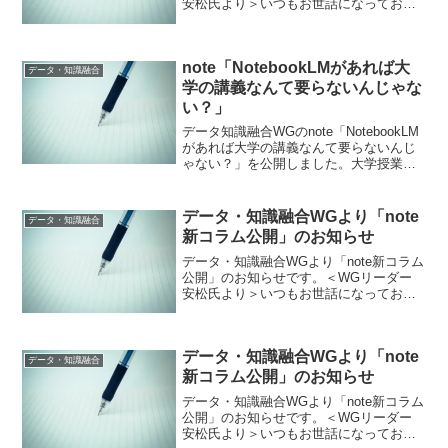
安松氏より＞いつもお世話になっており
ます。 データ知識融合WGのnote「産総
研人工知能技術コンソーシアムの原点・
源流、そして発展」シリーズの5, 6本目の
note「NotebookLMがあれば大
コラ...
データ・知識融合
学の講義なんて要らないんじゃな
い？」
データ知識融合WGのnote「NotebookLM
があれば大学の講義なんて要らないんじ
ゃない？」を公開しました。大学授業冒
頭で、いきなりNotebookLMで作成した解
説動画を見せて、 試験問題にも
NotebookLM動画を使う。学生がやり...
データ・知識融合WGより「note
データ・知識融合
新コラム公開」のお知らせ
データ・知識融合WGより「note新コラム
公開」のお知らせです。＜WGリーダー
安松氏より＞いつもお世話になっており
ます。データ知識融合WGのnote「産総研
人工知能技術コンソーシアムの原点・源
流、そして発展」シリーズの3, 4本目のコ
データ・知識融合WGより「note
ラム...
データ・知識融合
新コラム公開」のお知らせ
データ・知識融合WGより「note新コラム
公開」のお知らせです。＜WGリーダー
安松氏より＞いつもお世話になっており