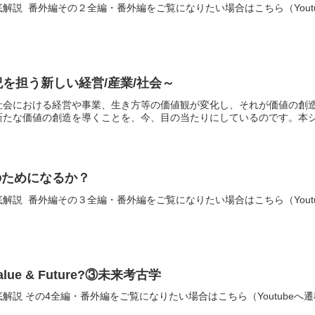
解説 番外編その２全編・番外編をご覧になりたい場合はこちら（Yout
紀を担う新しい経営/産業/社会～
社会における経営や事業、生き方等の価値観が変化し、それが価値の創
たな価値の創造を導くことを、今、目の当たりにしているのです。本シン
のためになるか？
解説 番外編その３全編・番外編をご覧になりたい場合はこちら（Yout
 Value & Future?③未来考古学
解説 その4全編・番外編をご覧になりたい場合はこちら（Youtube