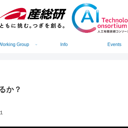
Working Group
Info
Events
るか？
１