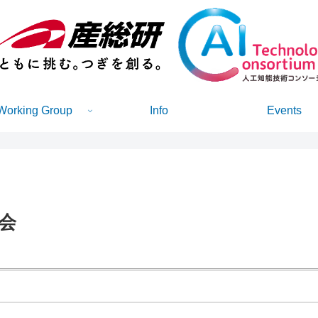
Working Group
Info
Events
会