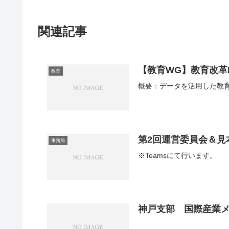
関連記事
【教育WG】教育改革PJ
教育
概要：データを活用した教育の質
第2回運営委員会＆見
事務局
※Teamsにて行います。
神戸支部 国際産業