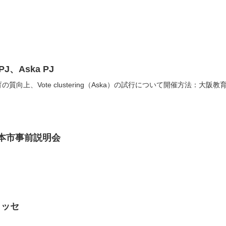
、Aska PJ
向上、Vote clustering（Aska）の試行について開催方法：大阪教
本市事前説明会
メッセ