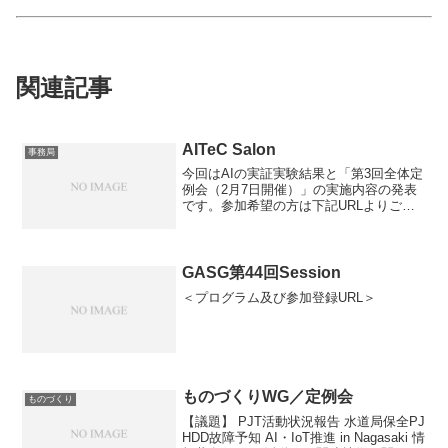
関連記事
AITeC Salon
事務局
今回はAIの実証実験結果と「第3回全体定
例会（2月7日開催）」の実施内容の発表
です。参加希望の方は下記URLよりご登
録をお願いします。＜第10回AITeC Salon
参加登録URL＞＜実施内容＞**テーマ１：
AI活用によるメール販促の効果検...
GASG第44回Session
＜プログラム及び参加登録URL＞
ものづくりWG／定例会
ものづくり
【議題】 PJT活動状況報告 水道局保全PJ
HDD故障予知 AI・IoT推進 in Nagasaki 情