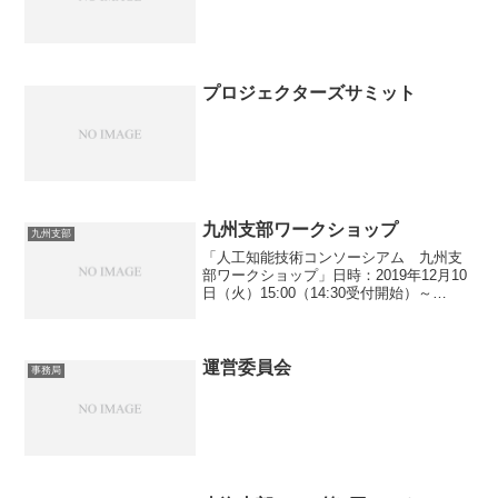
プロジェクターズサミット
九州支部ワークショップ
九州支部
「人工知能技術コンソーシアム 九州支
部ワークショップ」日時：2019年12月10
日（火）15:00（14:30受付開始）～
18:001.AIの事例紹介【産学連携につい
て】 福岡大学教授 三島 健司【DNN
を用いた画像処理と触覚センシング】...
運営委員会
事務局