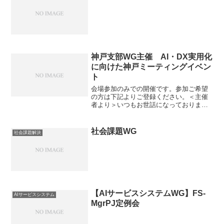
神戸支部WG主催 AI・DX実用化
に向けた神戸ミーティングイベン
ト
会場参加のみでの開催です。参加ご希望
の方は下記よりご登録ください。＜主催
者より＞いつもお世話になっておりま
す。神戸支部WGの狩野です。神戸支部で
はこの度AI・DX実用化に向けた神戸ミー
ティングイベントを企画いたしました。
社会課題WG
社会課題解決
本イベントはAI・D...
【AIサービスシステムWG】FS-
AIサービスシステム
MgrPJ定例会