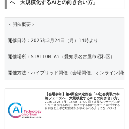
へ 大規模化するAIとの向き合い方」
＜開催概要＞

開催日時：
2025
年
3
月
24
日（月）
14
時より

開催場所：
STATION Ai
（愛知県名古屋市昭和区）

開催方法：ハイブリッド開催（
会
場開催、オンライン開催
【会場参加】第4回全体定例会「AI社会実装の本
格フェーズへ 大規模化するAIとの向き合い方」
2025-03-24（月）14:00 - 17:20 日々多様なAIサービスが
リリースされる昨今。利活用する側にもサービスに対する
目利きと上手な取捨選択が求められるようになっていま
す。コンソーシアム活動における優良ユースケース、AI利
活用基...