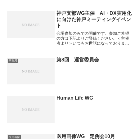
ベント連絡先：
toshifumitoyoda2@gmail.com
神戸支部WG主催 AI・DX実用化
に向けた神戸ミーティングイベン
ト
会場参加のみでの開催です。参加ご希望
の方は下記よりご登録ください。＜主催
者より＞いつもお世話になっておりま
す。神戸支部WGの狩野です。神戸支部で
はこの度AI・DX実用化に向けた神戸ミー
ティングイベントを企画いたしました。
第8回 運営委員会
事務局
本イベントはAI・D...
Human Life WG
医用画像WG 定例会10月
医用画像