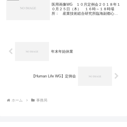
医用画像WG １０月定例会２０１８年１
０月２５日（木） １６時～１８時場
所： 産業技術総合研究所臨海副都心セ
ンター 別館１１階 会議室４＊新たに
ご参加希望の方はWGリーダー・事務局へ
ご連絡ください。
年末年始休業
【Human Life WG】定例会
ホーム
事務局