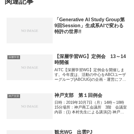
関連記事
「Generative AI Study Group第
9回Session」生成系AIで変わる
特許の世界!!
【深層学習WG】定例会 13～14
深層学習
時開催
AITC【深層学習WG】定例会を開催しま
す。今年度は、活動の中心をABCIユーザ
ーグループ(ABCIUG)の企画・運営にフォ
ーカスしています。ABCIUGでの活動を
中心に報告し、参加者の皆さんからのご
意見をお聞きしたいと思います。WGメン
神戸支部 第１回例会
神戸支部
バ...
日時：2019年10月7日（月）14時～18時
15分場所：神戸商工会議所 3階 会議室
内容：(1) 本村先生による講演(2) 神戸の
活動事例・企業紹介(3) 産総研の技術紹介
(4) AITCのWG活動紹介(5) 兵庫県立大学
社会情報学部の紹...
観光WG 出雲PJ