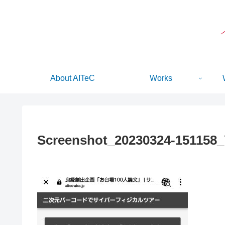
About AITeC
Works
Screenshot_20230324-151158_