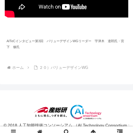
AITeCインタビュー第3回 バリューデザインWGリーダー 宇津木 達郎氏・宮
下 修氏
ホーム
２０）バリューデザインWG
© 2018 人工知能技術コンソーシアム （AI Technology Consortium :
AITeC ）.