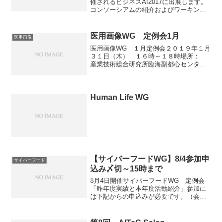
催されるビジネスAI2017に出展します。
コンソーシアムの紹介およびワーキング
グループの活動報告を兼ねたミニセミナ
ーを予定しております。WGメンバーの参
集機会、貴社内メンバーへのコンソーシ
医用画像WG 定例会1月
医用画像
アム活動の...
医用画像WG １月定例会２０１９年１月
３１日（木） １６時～１８時場所：
産業技術総合研究所臨海副都心センタ
ー 別館１１階 会議室４＊新たにご参
加希望の方はWGリーダー・事務局へご連
絡ください。
Human Life WG
【サイバーフードWG】8/4参加申
サイバーフード
込み〆切～15時まで
8月4日開催サイバーフードWG 定例会
「昨年度実績と本年度活動紹介」参加に
は下記からの申込みが必要です。（会員
様限定イベント）