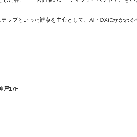
マとした神戸・三宮開催のミーティングイベントでござい
テップといった観点を中心として、AI・DXにかかわ
神戸17F