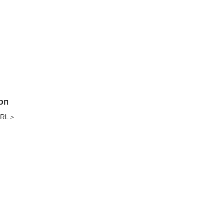
on
RL＞