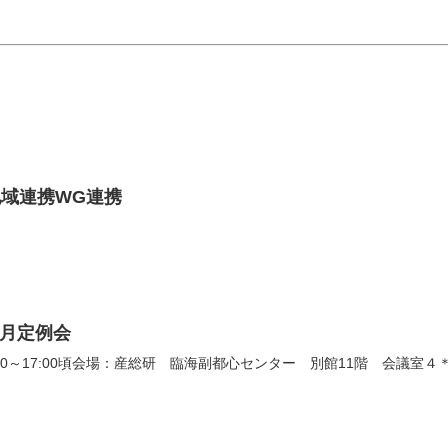
地域連携WG連携
2月定例会
:00～17:00頃会場：産総研 臨海副都心センター 別館11階 会議