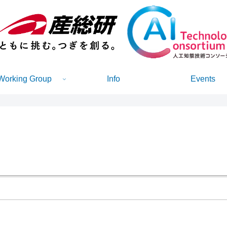
Working Group
Info
Events