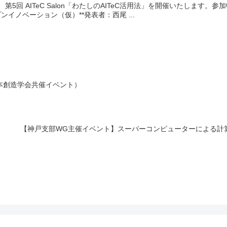
、第5回 AITeC Salon「わたしのAITeC活用法」を開催いたしま
ープンイノベーション（仮）**発表者：西尾 ...
本創造学会共催イベント）
【神戸支部WG主催イベント】スーパーコンピューターによる計