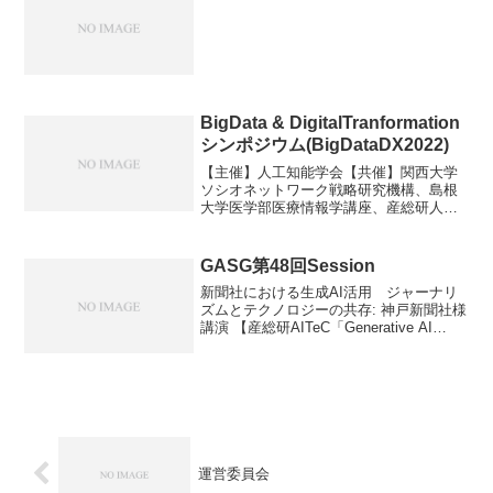
BigData & DigitalTranformation
シンポジウム(BigDataDX2022)
【主催】人工知能学会【共催】関西大学
ソシオネットワーク戦略研究機構、島根
大学医学部医療情報学講座、産総研人工
知能技術コンソーシアム
GASG第48回Session
新聞社における生成AI活用 ジャーナリ
ズムとテクノロジーの共存: 神戸新聞社様
講演 【産総研AITeC「Generative AI
Study Group第48回」】＜プログラム及び
参加登録URL＞
運営委員会