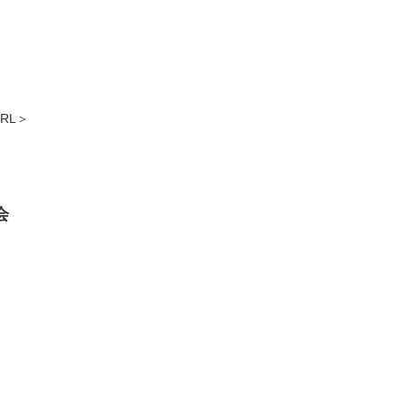
n
RL＞
会