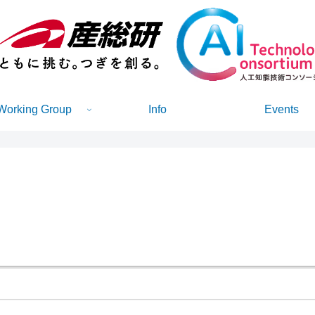
Working Group
Info
Events