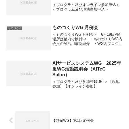
＜プログラム及びオンライン参加申込＞
＜プログラム及び現地参加申込＞
ものづくりWG 月例会
ものづくり
＜ものづくりWG 月例会＞ 6月19日PM
場所は都内で検討中 ・ものづくりWG内
会員のAI活用事例紹介 ・WG内プロジェ
クトに関する情報共有 ・ものづくりWG
作成のAI導入推進ツールの改善検討 ・
その他、情報共有
AIサービスシステムWG 2025年
度WG活動説明会（AITeC
Salon）
＜プログラム及び参加登録URL＞【現地
参加】【オンライン参加】
【観光WG】第1回定例会