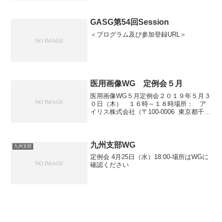
GASG第54回Session
＜プログラム及び参加登録URL＞
医用画像WG 定例会５月
医用画像WG５月定例会２０１９年５月３
０日（木） １６時～１８時場所： ア
イリス株式会社（〒100-0006 東京都千代
田区有楽町1丁目10番1号有楽町ビル 11
階）＊新たにご参加希望の方はWGリーダ
ー・事務局へご連絡ください。
九州支部WG
九州支部
定例会 4月25日（水）18:00-場所はWGに
確認ください