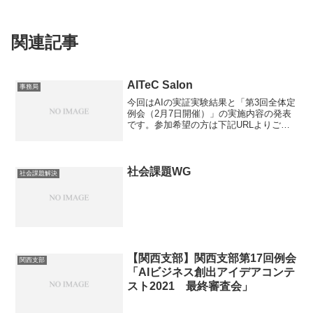
関連記事
AITeC Salon
事務局
今回はAIの実証実験結果と「第3回全体定
例会（2月7日開催）」の実施内容の発表
です。参加希望の方は下記URLよりご登
録をお願いします。＜第10回AITeC Salon
参加登録URL＞＜実施内容＞**テーマ１：
AI活用によるメール販促の効果検...
社会課題WG
社会課題解決
【関西支部】関西支部第17回例会
関西支部
「AIビジネス創出アイデアコンテ
スト2021 最終審査会」