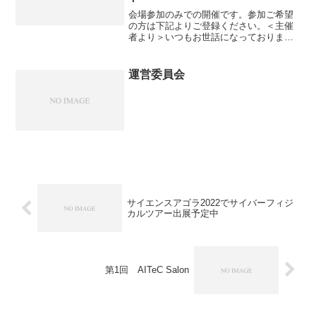
会場参加のみでの開催です。参加ご希望
の方は下記よりご登録ください。＜主催
者より＞いつもお世話になっておりま
す。神戸支部WGの狩野です。神戸支部で
はこの度AI・DX実用化に向けた神戸ミー
ティングイベントを企画いたしました。
運営委員会
本イベントはAI・D...
サイエンスアゴラ2022でサイバーフィジ
カルツアー出展予定中
第1回 AITeC Salon