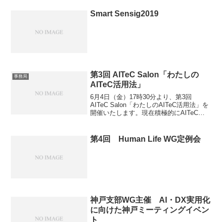
Smart Sensig2019
第3回 AITeC Salon「わたしの
事務局
AITeC活用法」
6月4日（金）17時30分より、第3回
AITeC Salon「わたしのAITeC活用法」を
開催いたします。現在積極的にAITeCで
活動されている会員様が,どのように
AITeCを有効に活用しているかを語って
いただき、皆様の今後のAITeC活...
第4回 Human Life WG定例会
神戸支部WG主催 AI・DX実用化
に向けた神戸ミーティングイベン
ト