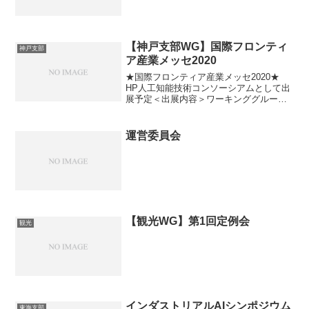
【神戸支部WG】国際フロンティ
神戸支部
ア産業メッセ2020
★国際フロンティア産業メッセ2020★
HP人工知能技術コンソーシアムとして出
展予定＜出展内容＞ワーキンググループ
＆プロジェクト見本市を予定しておりま
す。詳細については、追って更新させて
いただきます。
運営委員会
【観光WG】第1回定例会
観光
インダストリアルAIシンポジウム
東海支部