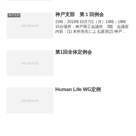
神戸支部 第１回例会
神戸支部
日時：2019年10月7日（月）14時～18時
15分場所：神戸商工会議所 3階 会議室
内容：(1) 本村先生による講演(2) 神戸の
活動事例・企業紹介(3) 産総研の技術紹介
(4) AITCのWG活動紹介(5) 兵庫県立大学
社会情報学部の紹...
第1回全体定例会
Human Life WG定例