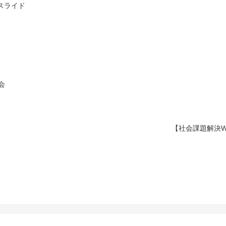
Gスライド
会
【社会課題解決