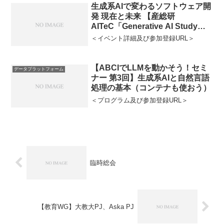
生成系AIで変わるソフトウェア開
発 現在と未来 【産総研
AITeC「Generative AI Study
Group第10回」】
＜イベント詳細及び参加登録URL＞
【ABCIでLLMを動かそう！セミ
データプラットフォーム
ナー 第3回】生成系AIと自然言語
処理の基本（コンテナも使おう）
＜プログラム及び参加登録URL＞
臨時総会
【教育WG】大教大PJ、Aska PJ