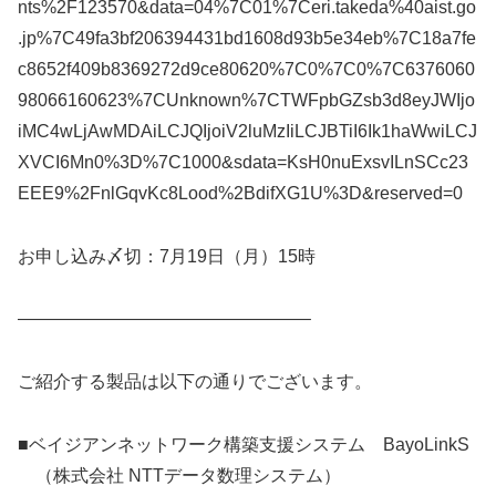
nts%2F123570&data=04%7C01%7Ceri.takeda%40aist.go
.jp%7C49fa3bf206394431bd1608d93b5e34eb%7C18a7fe
c8652f409b8369272d9ce80620%7C0%7C0%7C6376060
98066160623%7CUnknown%7CTWFpbGZsb3d8eyJWIjo
iMC4wLjAwMDAiLCJQIjoiV2luMzIiLCJBTiI6Ik1haWwiLCJ
XVCI6Mn0%3D%7C1000&sdata=KsH0nuExsvILnSCc23
EEE9%2FnlGqvKc8Lood%2BdifXG1U%3D&reserved=0
お申し込み〆切：7月19日（月）15時
————————————————–
ご紹介する製品は以下の通りでございます。
■ベイジアンネットワーク構築支援システム BayoLinkS
（株式会社 NTTデータ数理システム）