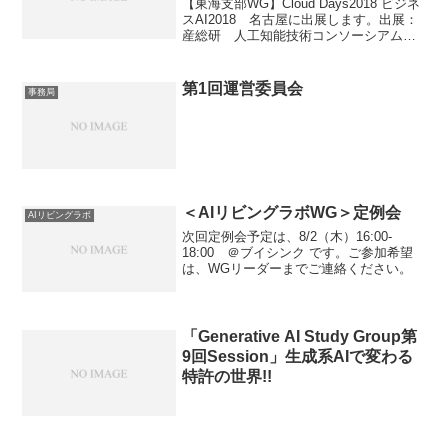
【東海支部WG】Cloud Days2018 ビジネ
スAI2018 名古屋に出展します。出展：
産総研 人工知能技術コンソーシアムセ
ミナー： 2018/06/14 16:00 ～ 16:40会
場：吹上ホール（名古屋市中小企業振興
会館）主催：...
第1回運営委員会
事務局
＜AIリビングラボWG＞定例会
AIリビングラボ
次回定例会予定は、8/2（木）16:00-
18:00 ＠ブイシンク です。ご参加希望
は、WGリーダーまでご連絡ください。
「Generative AI Study Group第
9回Session」生成系AIで変わる
特許の世界!!