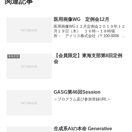
関連記事
医用画像WG 定例会12月
医用画像WG１２月定例会２０１９年１２
月１９日（木） １６時～１８時場
所： アイリス株式会社（〒100-0006 東
京都千代田区有楽町1丁目10番1号有楽町
ビル 11階）※年末が近いため一週間前倒
しの開催です。＊新たにご参加希望の方
はWG...
【会員限定】東海支部第8回定例
東海支部
会
GASG第46回Session
＜プログラム及び参加登録URL＞
生成系AIの本命 Generative