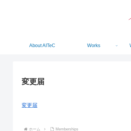
About AITeC
Works
変更届
変更届
ホーム
Memberships