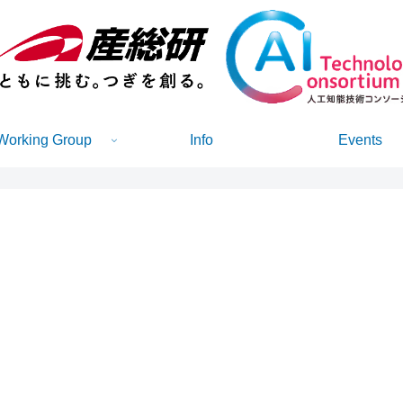
Working Group
Info
Events