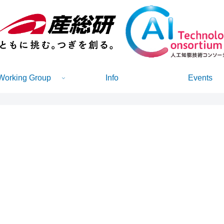
Working Group
Info
Events