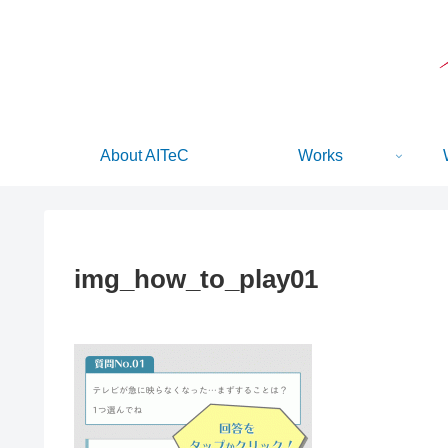
About AITeC
Works
img_how_to_play01