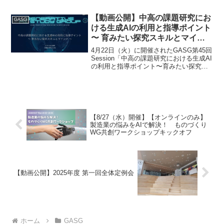
介や活用アイデアの共有を通じて、生成
AIの社会実装を目指しています。興味の
【動画公開】中高の課題研究にお
GASG
ある方のご参...
ける生成AIの利用と指導ポイント
〜 育みたい探究スキルとマイン
ド 〜
4月22日（火）に開催されたGASG第45回
Session「中高の課題研究における生成AI
の利用と指導ポイント〜育みたい探究ス
キルとマインド〜 」の収録動画及び説明
資料公開のお知らせです。下記URLより
ご参照ください。＜収録動画＞＜説明資
料...
【8/27（水）開催】【オンラインのみ】
製造業の悩みをAIで解決！ ものづくり
WG共創ワークショップキックオフ
【動画公開】2025年度 第一回全体定例会
ホーム
GASG