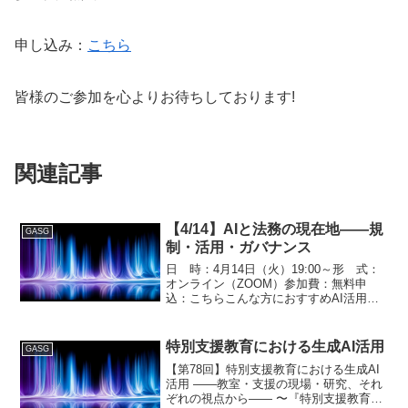
申し込み：
こちら
皆様のご参加を心よりお待ちしております!
関連記事
【4/14】AIと法務の現在地――規
GASG
制・活用・ガバナンス
日 時：4月14日（火）19:00～形 式：
オンライン（ZOOM）参加費：無料申
込：こちらこんな方におすすめAI活用が
法務実務にどのような影響を与えている
か知りたい方AIと法規制、弁護士法、ガ
バナンスの関係を整理して理解したい方
特別支援教育における生成AI活用
GASG
生成AIの...
【第78回】特別支援教育における生成AI
活用 ——教室・支援の現場・研究、それ
ぞれの視点から—— 〜『特別支援教育を