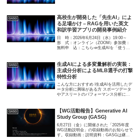
担当する先生のための生成AI活用ガイ
ド』(明治図書)出版記念トーク〜日 時：
2026年7月28日（火）19:00～形 式：
オ...
高校生が開発した「先生AI」によ
GASG
る足場かけ – RAGを用いた英文
和訳学習アプリの開発事例紹介
日 時：2026年6月24日（水）19:00～
形 式：オンライン（ZOOM）参加費：
無料申 込：こちら📣生成AIを「使う」
だけでなく、自分の学びを支える仕組み
としてどう形にするのかを、現役高校生
の実践から学べる機会です。研究者、教
生成AIによる多変量解析の実装：
GASG
育関係者、...
主成分分析によるMLB選手の打撃
特性分析
こんな方におすすめ l生成AIを活用したデ
ータ分析に興味がある方 スポーツデータ
やアスリートのパフォーマンス分析に関
心がある 統計解析や機械学習の応用に興
味のある学生・研究者 データサイエンス
を身近なテーマで学びたい高校生・大学
【WG活動報告】Generative AI
GASG
生 ＜主宰者...
Study Group (GASG)
6月27日（金）に開催された「2025年度
WG活動説明会」の収録動画のお知らせで
す。収録動画：説明資料：GASGは継続
的に勉強会を実施し、最新技術の研究紹