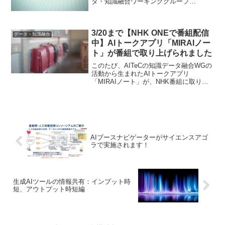
タ・知識融合ワーキンググループ
（WG）」によるnote公式アカウントで
す。＜掲載記事＞生成AI時代、変わるも
のと変わらないもの 産総研人工知能技
3/20まで【NHK ONEで番組配信
術コンソーシアムの原点・源...
データ・知識融合
中】AIトークアプリ「MIRAIノー
ト」が番組で取り上げられました
このたび、AITeCの知識データ融合WGの
活動から生まれたAIトークアプリ
「MIRAIノート」が、NHK番組に取り上
げられました。これまで、本AIアプリの
技術的解説は、 AITeCでも何度かご紹介
させておりますが、 実際のユーザー体験
の現場...
AIブースナビゲーターがサイエンスアゴ
ラで実施されます！
生成AIツールの情報共有：インプット時
短、アウトプット時短編