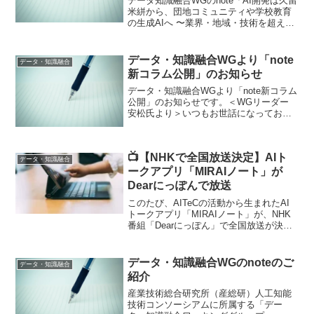
データ知識融合WGのnote「AI開発は久留
米絣から、団地コミュニティや学校教育
の生成AIへ 〜業界・地域・技術を超えた
共創の連鎖〜」を公開しました。新規事
業創出やイノベーションにおいて、 共創
の場としての久留米が注目される理由。
データ・知識融合WGより「note
データ・知識融合
そして、...
新コラム公開」のお知らせ
データ・知識融合WGより「note新コラム
公開」のお知らせです。＜WGリーダー
安松氏より＞いつもお世話になっており
ます。 データ知識融合WGのnote「産総
研人工知能技術コンソーシアムの原点・
源流、そして発展」シリーズの5, 6本目の
📺【NHKで全国放送決定】AIト
コラ...
データ・知識融合
ークアプリ「MIRAIノート」が
Dearにっぽんで放送
このたび、AITeCの活動から生まれたAI
トークアプリ「MIRAIノート」が、NHK
番組「Dearにっぽん」で全国放送が決ま
りました。3月に関西限定で放送されまし
たが、今回は改訂版としての全国放送に
なります。本AIアプリの技術的解説は、
データ・知識融合WGのnoteのご
データ・知識融合
A...
紹介
産業技術総合研究所（産総研）人工知能
技術コンソーシアムに所属する「デー