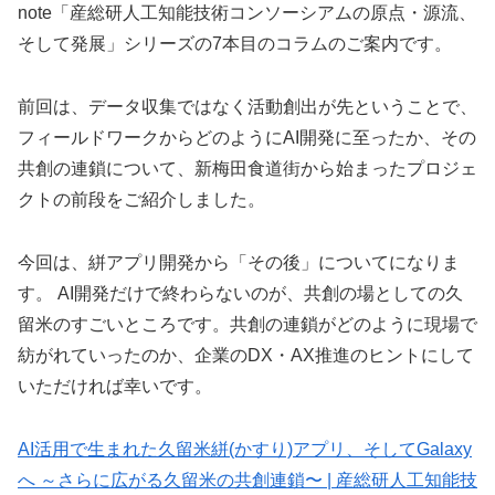
note「産総研人工知能技術コンソーシアムの原点・源流、
そして発展」シリーズの7本目のコラムのご案内です。
前回は、データ収集ではなく活動創出が先ということで、
フィールドワークからどのようにAI開発に至ったか、その
共創の連鎖について、新梅田食道街から始まったプロジェ
クトの前段をご紹介しました。
今回は、絣アプリ開発から「その後」についてになりま
す。 AI開発だけで終わらないのが、共創の場としての久
留米のすごいところです。共創の連鎖がどのように現場で
紡がれていったのか、企業のDX・AX推進のヒントにして
いただければ幸いです。
AI活用で生まれた久留米絣(かすり)アプリ、そしてGalaxy
へ ～さらに広がる久留米の共創連鎖〜 | 産総研人工知能技