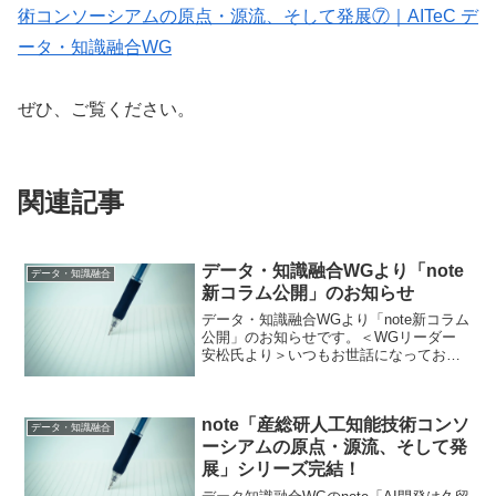
術コンソーシアムの原点・源流、そして発展⑦｜AITeC デ
ータ・知識融合WG
ぜひ、ご覧ください。
関連記事
データ・知識融合WGより「note
データ・知識融合
新コラム公開」のお知らせ
データ・知識融合WGより「note新コラム
公開」のお知らせです。＜WGリーダー
安松氏より＞いつもお世話になっており
ます。データ知識融合WGのnote「産総研
人工知能技術コンソーシアムの原点・源
流、そして発展」シリーズの3, 4本目のコ
note「産総研人工知能技術コンソ
ラム...
データ・知識融合
ーシアムの原点・源流、そして発
展」シリーズ完結！