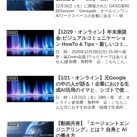
ド作成が1つで完結する新時代の
12月16日（火）に開催された GASG第60
AI環境とは～
回Session 「Genspark」オールインワン
AIワークスペースの全貌に迫る！～研
究・制作・スライド作成が1つで完結する
新時代のAI環境とは～ の収録動画及び説
明資料公開のお知らせです。下...
【12/29・オンライン】年末座談
GASG
会:ビジュアルコミュニケーショ
ン HowTo & Tips ~ 新しいコミュ
ニケーションパッケージ ~
日 時：2025年12月29日(月) 15:00〜場
所：💻Zoom会議 (ウェビナーではありま
せん)参加費：無料申 込：こちらこんな
方におすすめ生成AIを用いた研究・制作
フローを効率化したい方情報収集から資
料作成までのスピードを劇的に上げ...
【1/21・オンライン】元Google
GASG
の中の人が語る！企業における生
成AI活用のイマと、シゴトで使う
ツール紹介！
日 時：1月21日（水）19時～形 式：オ
ンライン参加費：無料申 込：こちらこ
んな方におすすめ企業・組織で生成AIを
実務にどう組み込むべきか悩んでいる方
ChatGPT / Gemini / Claude など複数LLM
の使い分けを実践的に学...
【動画共有】「エージェントエン
GASG
ジニアリング」とは？ 自身と AI
の働き方