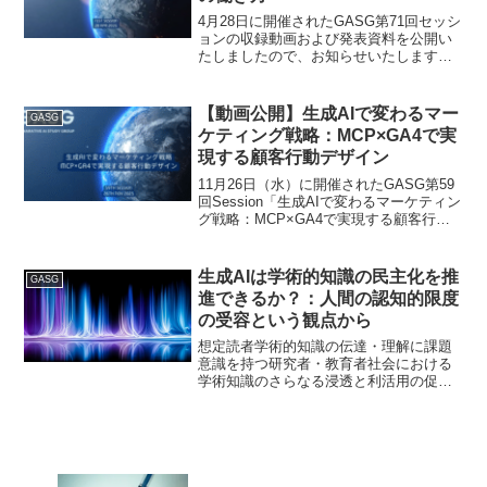
4月28日に開催されたGASG第71回セッシ
ョンの収録動画および発表資料を公開い
たしましたので、お知らせいたします。■
第71回 GASG Session （4月28日開
催） 「エージェントエンジニアリン
グ」とは？ 自身と AI の働き方＜収...
【動画公開】生成AIで変わるマー
GASG
ケティング戦略：MCP×GA4で実
現する顧客行動デザイン
11月26日（水）に開催されたGASG第59
回Session「生成AIで変わるマーケティン
グ戦略：MCP×GA4で実現する顧客行動
デザイン」の収録動画及び説明資料公開
のお知らせです。下記URLよりご参照く
ださい。＜収録動画＞＜説明資料＞＜
生成AIは学術的知識の民主化を推
GASG
プ...
進できるか？：人間の認知的限度
の受容という観点から
想定読者学術的知識の伝達・理解に課題
意識を持つ研究者・教育者社会における
学術知識のさらなる浸透と利活用の促進
に興味のある方現状の打破と学術知識の
共有と理解を見据えた生成AIの活用法に
ご関心をお持ちの方こんにちは。
GASG（Generativ...