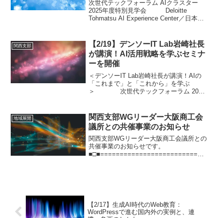
次世代テックフォーラム AIクラスター
2025年度特別見学会 Deloitte
Tohmatsu AI Experience Center／日本科
学未来館 本見学会では、AIの実装
事例を学ぶべく、デロイト トーマツが運
営する共創型...
【2/19】デンソーIT Lab岩崎社長
関西支部
が講演！AI活用戦略を学ぶセミナ
ーを開催
＜デンソーIT Lab岩崎社長が講演！AIの
「これまで」と「これから」を学ぶ
＞ 次世代テックフォーラム 2025
年度第2回AIクラスター会議 ◆日 時：
2026年2月19日(木) 15:00～17:00◆場
所：大阪商工会議所 地下1...
関西支部WGリーダー大阪商工会
地域展開
議所との共催事業のお知らせ
関西支部WGリーダー大阪商工会議所との
共催事業のお知らせです。
■□■===========================
==============================
=========＜AI活用をテーマにDeNAが
講演！アイ...
【2/17】生成AI時代のWeb教育：
WordPressで進む国内外の実例と、連