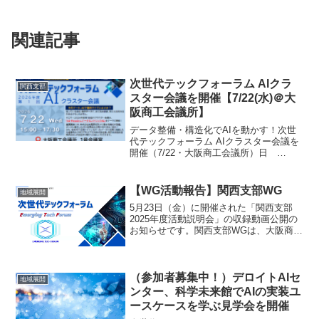
関連記事
次世代テックフォーラム AIクラ
関西支部
スター会議を開催【7/22(水)＠大
阪商工会議所】
データ整備・構造化でAIを動かす！次世
代テックフォーラム AIクラスター会議を
開催（7/22・大阪商工会議所）日
時 ：2026年7月22日（水）15:00~17:30
場 所 ：大阪商工会議所（大阪市中央
区本町橋2番8号）地下1階 1号会議...
【WG活動報告】関西支部WG
地域展開
5月23日（金）に開催された「関西支部
2025年度活動説明会」の収録動画公開の
お知らせです。関西支部WGは、大阪商工
会議所が主催する「次世代テックフォー
ラム」の「AIクラスター」に共催させて
いただいており、本説明会では昨年まで
の活動をご紹介...
（参加者募集中！）デロイトAIセ
地域展開
ンター、科学未来館でAIの実装ユ
ースケースを学ぶ見学会を開催