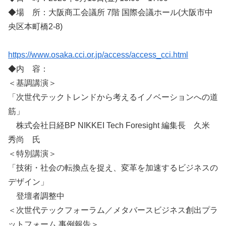
◆場 所：大阪商工会議所 7階 国際会議ホール(大阪市中
央区本町橋2-8)
https://www.osaka.cci.or.jp/access/access_cci.html
◆内 容：
＜基調講演＞
「次世代テックトレンドから考えるイノベーションへの道
筋」
株式会社日経BP NIKKEI Tech Foresight 編集長 久米
秀尚 氏
＜特別講演＞
「技術・社会の転換点を捉え、変革を加速するビジネスの
デザイン」
登壇者調整中
＜次世代テックフォーラム／メタバースビジネス創出プラ
ットフォーム 事例報告＞