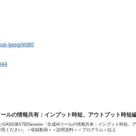
roup-gasg/#080
044
ツールの情報共有：インプット時短、アウトプット時短
たGASG第57回Session「生成AIツールの情報共有：インプット
ご参照ください。＜収録動画＞＜説明資料＞＜プログラム＞以上