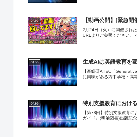
【動画公開】[緊急開催!
GASG
2月24日（火）に開催されたG
URLよりご参照ください。
生成AIは英語教育を変
GASG
【産総研AITeC「Gener
に興味がある方中学校・高等
特別支援教育における
GASG
【第78回】特別支援教育に
ガイド』(明治図書)出版記念ト