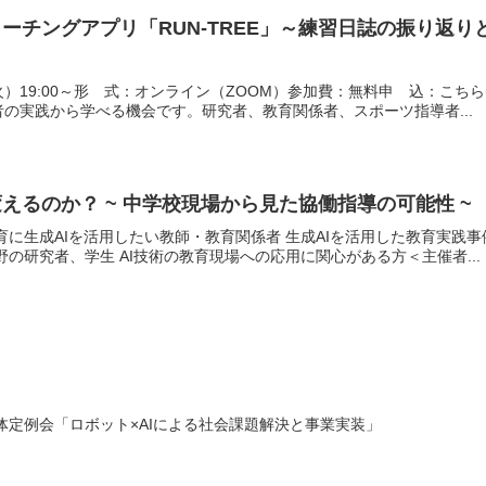
コーチングアプリ「RUN-TREE」～練習日誌の振り返
（火）19:00～形 式：オンライン（ZOOM）参加費：無料申 込：こち
の実践から学べる機会です。研究者、教育関係者、スポーツ指導者...
えるのか？ ~ 中学校現場から見た協働指導の可能性 ~
育に生成AIを活用したい教師・教育関係者 生成AIを活用した教育実践
の研究者、学生 AI技術の教育現場への応用に関心がある方＜主催者...
全体定例会「ロボット×AIによる社会課題解決と事業実装」