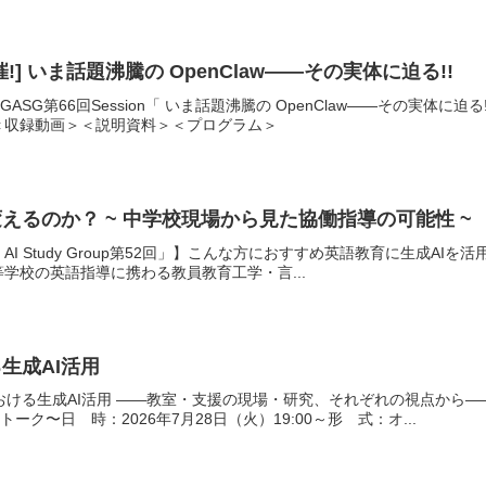
] いま話題沸騰の OpenClaw——その実体に迫る!!
ASG第66回Session「 いま話題沸騰の OpenClaw——その実
＜収録動画＞＜説明資料＞＜プログラム＞
えるのか？ ~ 中学校現場から見た協働指導の可能性 ~
ative AI Study Group第52回」】こんな方におすすめ英語教育に生
学校の英語指導に携わる教員教育工学・言...
生成AI活用
おける生成AI活用 ——教室・支援の現場・研究、それぞれの視点から—
ーク〜日 時：2026年7月28日（火）19:00～形 式：オ...