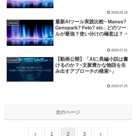
2025.08.18
最新AIツール実践比較~ Manus?
GASG
Genspark? Felo? etc.. どのツー
ルが最強？使い分けの極意は？ ~
2025.07.31
【動画公開】「AIに長編小説は書
GASG
けるのか？~文脈豊かな物語を生
み出すアプローチの模索~」
2025.07.25
次のページ
前
次
1
2
3