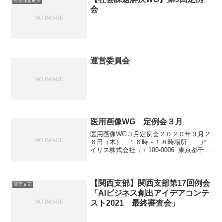
社会課題解決
会
運営委員会
医用画像WG 定例会３月
医用画像WG３月定例会２０２０年３月２
６日（木） １６時～１８時場所： ア
イリス株式会社（〒100-0006 東京都千代
田区有楽町1丁目10番1号有楽町ビル 11
階）＊新たにご参加希望の方はWGリーダ
ー・事務局へご連絡ください。
【関西支部】関西支部第17回例会
関西支部
「AIビジネス創出アイデアコンテ
スト2021 最終審査会」