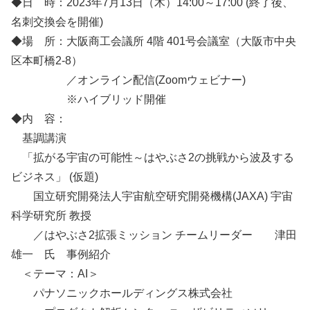
◆日 時：2023年7月13日（木）14:00～17:00 (終了後、
名刺交換会を開催)
◆場 所：大阪商工会議所 4階 401号会議室（大阪市中央
区本町橋2-8）
／オンライン配信(Zoomウェビナー)
※ハイブリッド開催
◆内 容：
基調講演
「拡がる宇宙の可能性～はやぶさ2の挑戦から波及する
ビジネス」 (仮題)
国立研究開発法人宇宙航空研究開発機構(JAXA) 宇宙
科学研究所 教授
／はやぶさ2拡張ミッション チームリーダー 津田
雄一 氏 事例紹介
＜テーマ：AI＞
パナソニックホールディングス株式会社