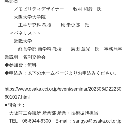
略部長
／モビリティデザイナー 牧村 和彦 氏
大阪大学大学院
工学研究科 教授 原 圭史郎 氏
＜パネリスト＞
近畿大学
経営学部 商学科 教授 廣田 章光 氏 事務局事
業説明 名刺交換会
◆参加費：無料
◆申込み：以下のホームページよりお申込みください。
https://www.osaka.cci.or.jp/event/seminar/202306/D22230
601017.html
■問合せ：
大阪商工会議所 産業部 産業・技術振興担当
TEL：06-6944-6300 E-mail：sangyo@osaka.cci.or.jp