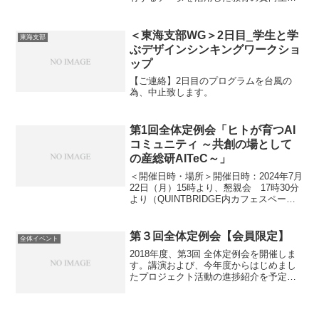
ベント連絡先：
toshifumitoyoda2@gmail.com
＜東海支部WG＞2日目‗学生と学
東海支部
ぶデザインシンキングワークショ
ップ
【ご連絡】2日目のプログラムを台風の
為、中止致します。
第1回全体定例会「ヒトが育つAI
コミュニティ ～共創の場として
の産総研AITeC～」
＜開催日時・場所＞開催日時：2024年7月
22日（月）15時より、懇親会 17時30分
より（QUINTBRIDGE内カフェスペー
ス）開催場所：QUINTBRIDGE（NTT西
日本本社内）開催方法：ハイブリッド開
催＜会場参加申込＞＜オンライン...
第３回全体定例会【会員限定】
全体イベント
2018年度、第3回 全体定例会を開催しま
す。講演および、今年度からはじめまし
たプロジェクト活動の進捗紹介を予定し
ております。詳細・申込みサイトは準備
次第会員メールでご案内します。日
時 ： 2019年2月18日（月）１６時～