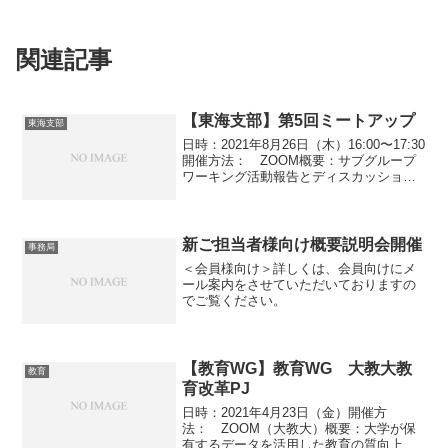
関連記事
【東海支部】第5回ミートアップ
東海支部
日時：2021年8月26日（木）16:00〜17:30
開催方法： ZOOM概要：サブグループ
ワーキング活動報告とディスカッション
イベント連絡先：tokai-
teamleader@aist.go.jp
新ご担当者様向け概要説明会開催
事務局
＜会員様向け＞詳しくは、会員向けにメ
ール案内をさせていただいておりますの
でご覧ください。
【教育WG】教育WG 大教大教
教育
育改革PJ
日時：2021年4月23日（金）開催方
法： ZOOM（大教大）概要：大学が保
有するデータを活用した教育の質向上イ