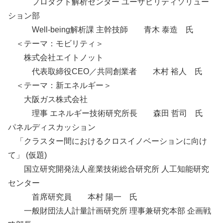
プロダクト解析センター ユーザビリティソリュー
ション部
Well-being解析課 主幹技師 青木 泰造 氏
＜テーマ：モビリティ＞
株式会社エイトノット
代表取締役CEO／共同創業者 木村 裕人 氏
＜テーマ：新エネルギー＞
大阪ガス株式会社
理事 エネルギー技術研究所長 森田 哲司 氏
パネルディスカッション
「クラスター間におけるクロスイノベーションに向け
て」 (仮題)
国立研究開発法人産業技術総合研究所 人工知能研究
センター
首席研究員 本村 陽一 氏
一般財団法人計量計画研究所 理事兼研究本部 企画戦