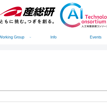
Working Group
Info
Events