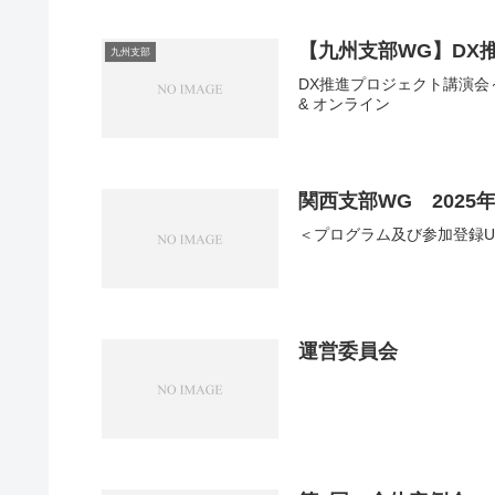
【九州支部WG】DX
九州支部
DX推進プロジェクト講演会～
& オンライン
関西支部WG 2025
＜プログラム及び参加登録U
運営委員会