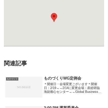
関連記事
ものづくりWG定例会
ものづくり
＊開催日・会場変更ございます＊開催
日：2/19→→2/14に変更会場：産総研臨
海副都心センター→→Global Business
Hub Tokyo（大手町）に変更【議題】
PJT活動状況報告 水道局保全PJ HDD故
障予知 AI・IoT推...
3:00 PM 運営委員会