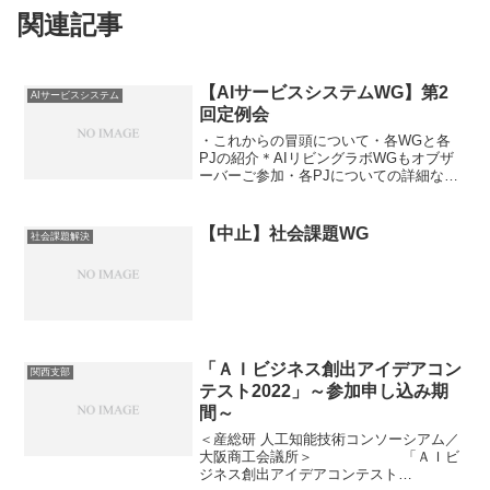
関連記事
【AIサービスシステムWG】第2
AIサービスシステム
回定例会
・これからの冒頭について・各WGと各
PJの紹介＊AIリビングラボWGもオブザ
ーバーご参加・各PJについての詳細な現
状や技術的な事項についての話し合い、
また今後について全体話し合い・さらに
個別PJ部屋も検討
【中止】社会課題WG
社会課題解決
「ＡＩビジネス創出アイデアコン
関西支部
テスト2022」～参加申し込み期
間～
＜産総研 人工知能技術コンソーシアム／
大阪商工会議所＞ 「ＡＩビ
ジネス創出アイデアコンテスト