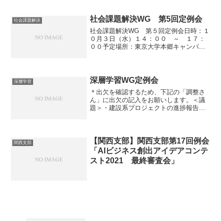
2022」 ～ＡＩを活用した
ビジネスアイデアを大募集～
==============================
社会課題解決WG 第5回定例会
社会課題解決
=====...
社会課題解決WG 第５回定例会日時：１
０月３日（水）１４：００ ～ １７：
００予定場所：東京大学本郷キャンパス
（詳細はWGメールにて案内予定）初・参
加希望はWGリーダーor事務局までご連絡
ください。
深層学習WG定例会
深層学習
＊出欠を確認するため、下記の「調整さ
ん」に出欠の記入をお願いします。＜議
題＞・建設系プロジェクトの進捗報告・
ABCIユーザグループの設立について・
2019年度の振り返り・2020年度の活動方
針について
【関西支部】関西支部第17回例会
関西支部
「AIビジネス創出アイデアコンテ
スト2021 最終審査会」