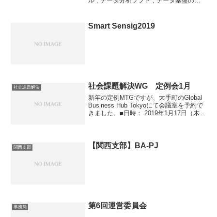
ル , データ分析ソフト , データ基盤のご
紹介オンラインセミナーを開催する運び
となりました。【日時】2021年7月21日
(水) 15時～17時50分【お申...
Smart Sensig2019
社会課題解決WG 定例会1月
社会課題解決
新年の定例MTGですが、大手町のGlobal
Business Hub Tokyoにて会議室を予約で
きました。■日時： 2019年1月17日（木曜
日）14：00～17：00■区画： ノースフィ
ールド地域活性化についてはかなり大き
なテーマなの...
【関西支部】BA-PJ
関西支部
第6回運営委員会
事務局