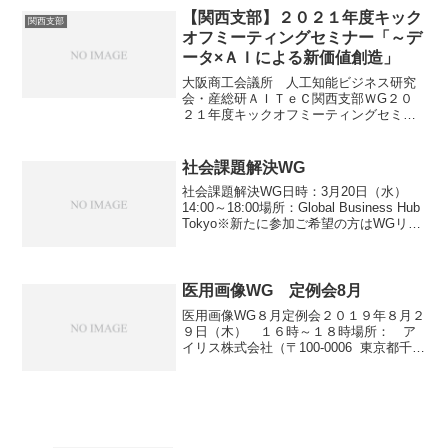
サブグループワーキング（SG）活動報告
【関西支部】２０２１年度キック
関西支部
と参加者に...
オフミーティングセミナー「～デ
ータ×ＡＩによる新価値創造」
大阪商工会議所 人工知能ビジネス研究
会・産総研ＡＩＴｅＣ関西支部ＷG２０
２１年度キックオフミーティングセミナ
ー「～データ×ＡＩによる新価値創造」
□■□＝＝＝＝＝＝＝＝＜概 要＞＝＝＝
＝＝＝＝＝□■□◆日 時：２０２１年６
社会課題解決WG
月３日（木）１５:０...
社会課題解決WG日時：3月20日（水）
14:00～18:00場所：Global Business Hub
Tokyo※新たに参加ご希望の方はWGリー
ダー・事務局へご連絡ください。
医用画像WG 定例会8月
医用画像WG８月定例会２０１９年８月２
９日（木） １６時～１８時場所： ア
イリス株式会社（〒100-0006 東京都千代
田区有楽町1丁目10番1号有楽町ビル 11
階）＊新たにご参加希望の方はWGリーダ
ー・事務局へご連絡ください。