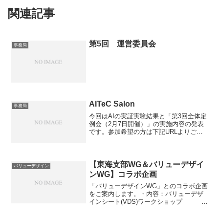
関連記事
第5回 運営委員会
事務局
AITeC Salon
事務局
今回はAIの実証実験結果と「第3回全体定
例会（2月7日開催）」の実施内容の発表
です。参加希望の方は下記URLよりご登
録をお願いします。＜第10回AITeC Salon
参加登録URL＞＜実施内容＞**テーマ１：
AI活用によるメール販促の効果検...
【東海支部WG＆バリューデザイ
バリューデザイン
ンWG】コラボ企画
「バリューデザインWG」とのコラボ企画
をご案内します。・内容：バリューデザ
インシート(VDS)ワークショップ
VDSの講義と演習・講師：バリューデザ
インWGリーダー 宇津木様また、毎月の