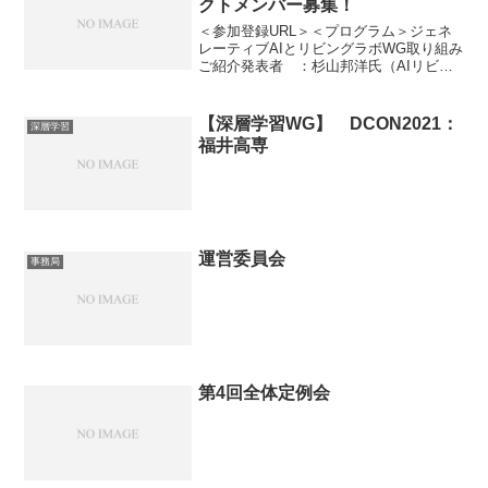
クトメンバー募集！
＜参加登録URL＞＜プログラム＞ジェネ
レーティブAIとリビングラボWG取り組み
ご紹介発表者 ：杉山邦洋氏（AIリビン
グラボWGリーダー）発表内容：LLMを主
としてジェネレーティブAIの現在地の俯
瞰と、当WGが取り組む商用サービス開発
【深層学習WG】 DCON2021：
深層学習
への具体...
福井高専
運営委員会
事務局
第4回全体定例会