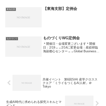
【東海支部】定例会
東海支部
ものづくりWG定例会
ものづくり
＊開催日・会場変更ございます＊開催
日：2/19→→2/14に変更会場：産総研臨
海副都心センター→→Global Business
Hub Tokyo（大手町）に変更【議題】
PJT活動状況報告 水道局保全PJ HDD故
障予知 AI・IoT推...
共催イベント 第6回SIAI 産学クロスス
クエア「ミライをつくるAI人材」＠
Tokyo
生成AI時代に求められる探究スキルとマ
インド