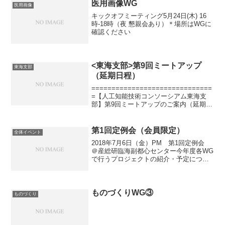
医用画像WG
医用画像
キックオフミーティング5月24日(木) 16
時-18時（夜 懇親会あり）＊場所はWGに
確認ください
<東海支部>第9回ミートアップ
東海支部
（延期日程）
==============================
=【人工知能技術コンソーシアム東海支
部】第9回ミートアップのご案内（延期日
程）
==============================
=日時：2018年8月30日（木）18:3...
第1回定例会（会員限定）
全体イベント
2018年7月6日（金）PM 第1回定例会
＠産総研臨海副都心センター今年度各WG
で行うプロジェクトの紹介・予定につい
て発表いただきます。（プロジェクト内
容共有、会員間での進め方の相談など）
他WGやプロジェクトを知る機会、WG参
加検討中の方...
ものづくりWG③
ものづくり