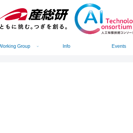
Working Group
Info
Events