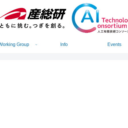
Working Group
Info
Events