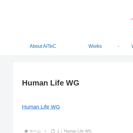
About AITeC
Works
Human Life WG
Human Life WG
ホーム
１）Human Life WG