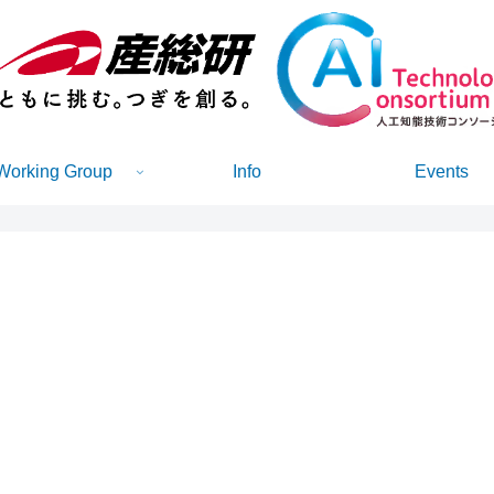
Working Group
Info
Events