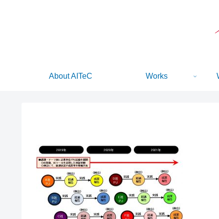
About AITeC
Works