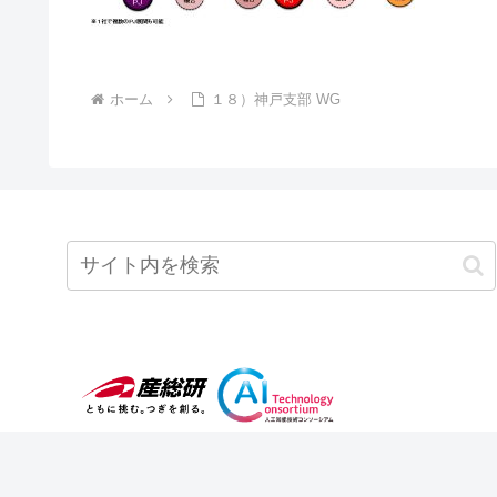
ホーム
１８）神戸支部 WG