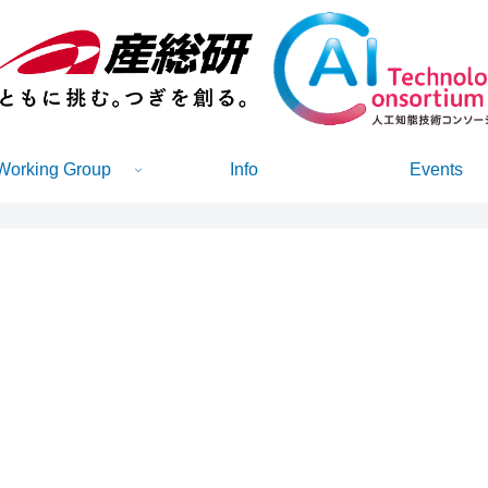
Working Group
Info
Events