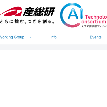
Working Group
Info
Events