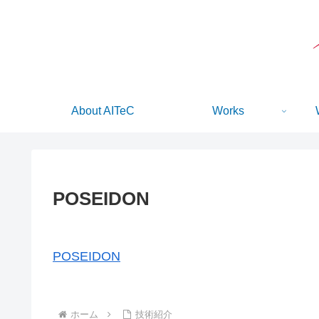
About AITeC
Works
POSEIDON
POSEIDON
ホーム
技術紹介