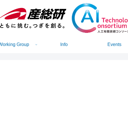
Working Group
Info
Events