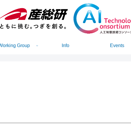
Working Group
Info
Events