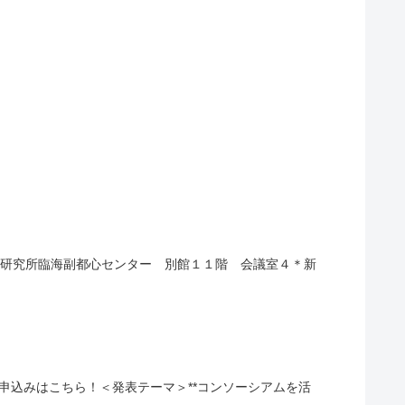
合研究所臨海副都心センター 別館１１階 会議室４＊新
す。参加申込みはこちら！＜発表テーマ＞**コンソーシアムを活