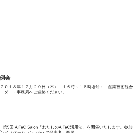
定例会
会２０１８年１２月２０日（木） １６時～１８時場所： 産業技術総
リーダー・事務局へご連絡ください。
、第5回 AITeC Salon「わたしのAITeC活用法」を開催いたしま
ープンイノベーション（仮）**発表者：西尾 ...