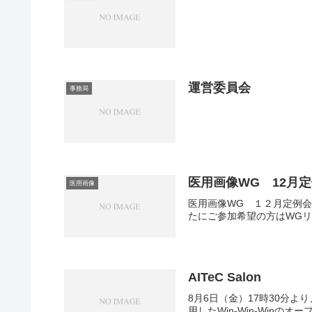
運営委員会
事務局
医用画像WG 12月
医用画像
医用画像WG １２月定例
たにご参加希望の方はWG
AITeC Salon
8月6日（金）17時30分より
用したWin-Win-Winのオ