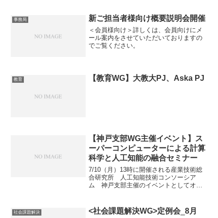
新ご担当者様向け概要説明会開催
事務局
＜会員様向け＞詳しくは、会員向けにメ
ール案内をさせていただいておりますの
でご覧ください。
【教育WG】大教大PJ、Aska PJ
教育
【神戸支部WG主催イベント】ス
ーパーコンピューターによる計算
科学と人工知能の融合セミナー
7/10（月）13時に開催される産業技術総
合研究所 人工知能技術コンソーシア
ム 神戸支部主催のイベントとしてオン
ラインと現地のハイブリットセミナーの
お知らせです。本イベントでは計算科学
と人工知能についての講演とともにスー
<社会課題解決WG>定例会‗8月
社会課題解決
パーコンピューターF...